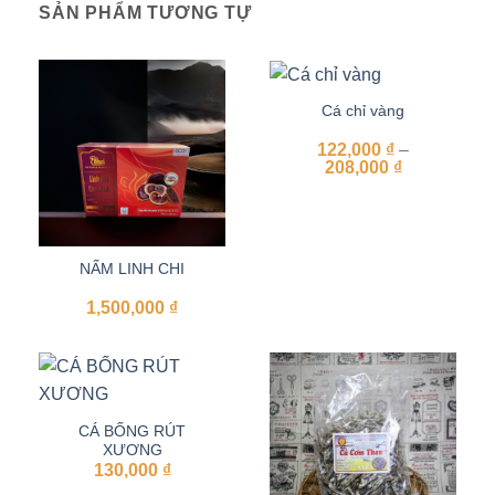
SẢN PHẨM TƯƠNG TỰ
Cá chỉ vàng
122,000
₫
–
Khoảng
208,000
₫
giá:
từ
122,000 ₫
đến
208,000 ₫
NẤM LINH CHI
1,500,000
₫
CÁ BỐNG RÚT
XƯƠNG
130,000
₫