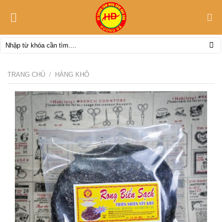
Skip
to
content
Tìm
kiếm:
TRANG CHỦ
/
HÀNG KHÔ