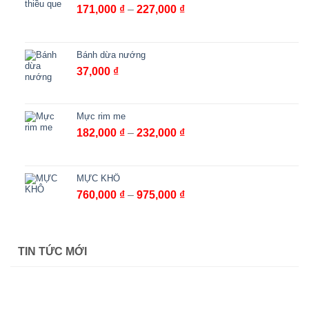
Khoảng
171,000
₫
–
227,000
₫
giá:
từ
171,000 ₫
Bánh dừa nướng
đến
37,000
₫
227,000 ₫
Mực rim me
Khoảng
182,000
₫
–
232,000
₫
giá:
từ
182,000 ₫
MỰC KHÔ
đến
Khoảng
760,000
₫
–
975,000
₫
232,000 ₫
giá:
từ
760,000 ₫
TIN TỨC MỚI
đến
975,000 ₫