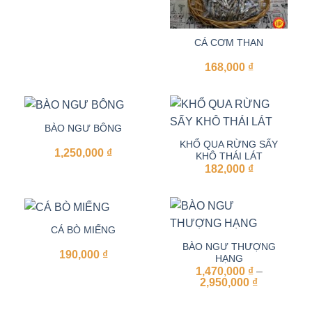
CÁ CƠM THAN
168,000
₫
BÀO NGƯ BÔNG
KHỔ QUA RỪNG SẤY
1,250,000
₫
KHÔ THÁI LÁT
182,000
₫
CÁ BÒ MIẾNG
BÀO NGƯ THƯỢNG
190,000
₫
HẠNG
1,470,000
₫
–
Khoảng
2,950,000
₫
giá:
từ