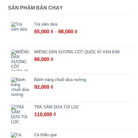
1,470,000 
đến
SẢN PHẨM BÁN CHẠY
2,950,000 
Trà sâm dứa
Khoảng
65,000
₫
–
98,000
₫
giá:
từ
65,000 ₫
MIẾNG DÁN XƯƠNG CỐT QUỐC KÌ VẠN KIM
đến
66,000
₫
98,000 ₫
Bánh tráng chuối dừa nướng
92,000
₫
TRÀ SÂM DỨA TÚI LỌC
110,000
₫
Cá thiều que