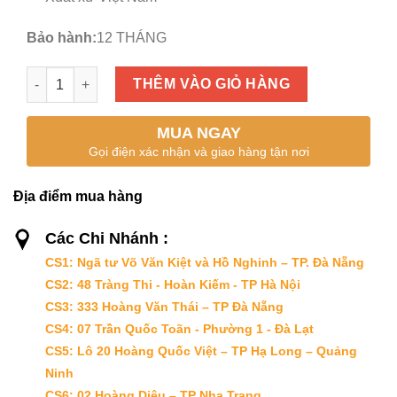
Bảo hành:
12 THÁNG
RONG BIỂN SẠCH số lượng
THÊM VÀO GIỎ HÀNG
MUA NGAY
Gọi điện xác nhận và giao hàng tận nơi
Địa điểm mua hàng
Các Chi Nhánh :
CS1: Ngã tư Võ Văn Kiệt và Hồ Nghinh – TP. Đà Nẵng
CS2: 48 Tràng Thi - Hoàn Kiếm - TP Hà Nội
CS3: 333 Hoàng Văn Thái – TP Đà Nẵng
CS4: 07 Trần Quốc Toãn - Phường 1 - Đà Lạt
CS5: Lô 20 Hoàng Quốc Việt – TP Hạ Long – Quảng
Ninh
CS6: 02 Hoàng Diệu – TP Nha Trang