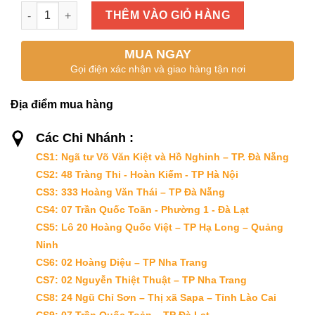
VÂY CƯỚC CÁ MẬP số lượng
THÊM VÀO GIỎ HÀNG
MUA NGAY
Gọi điện xác nhận và giao hàng tận nơi
Địa điểm mua hàng
Các Chi Nhánh :
CS1: Ngã tư Võ Văn Kiệt và Hồ Nghinh – TP. Đà Nẵng
CS2: 48 Tràng Thi - Hoàn Kiếm - TP Hà Nội
CS3: 333 Hoàng Văn Thái – TP Đà Nẵng
CS4: 07 Trần Quốc Toãn - Phường 1 - Đà Lạt
CS5: Lô 20 Hoàng Quốc Việt – TP Hạ Long – Quảng
Ninh
CS6: 02 Hoàng Diệu – TP Nha Trang
CS7: 02 Nguyễn Thiệt Thuật – TP Nha Trang
CS8: 24 Ngũ Chỉ Sơn – Thị xã Sapa – Tỉnh Lào Cai
CS9: 07 Trần Quốc Toản – TP Đà Lạt