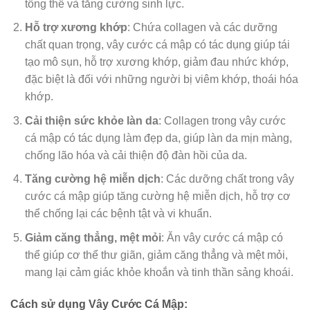
tổng thể và tăng cường sinh lực.
Hỗ trợ xương khớp
: Chứa collagen và các dưỡng
chất quan trọng, vây cước cá mập có tác dụng giúp tái
tạo mô sụn, hỗ trợ xương khớp, giảm đau nhức khớp,
đặc biệt là đối với những người bị viêm khớp, thoái hóa
khớp.
Cải thiện sức khỏe làn da
: Collagen trong vây cước
cá mập có tác dụng làm đẹp da, giúp làn da mịn màng,
chống lão hóa và cải thiện độ đàn hồi của da.
Tăng cường hệ miễn dịch
: Các dưỡng chất trong vây
cước cá mập giúp tăng cường hệ miễn dịch, hỗ trợ cơ
thể chống lại các bệnh tật và vi khuẩn.
Giảm căng thẳng, mệt mỏi
: Ăn vây cước cá mập có
thể giúp cơ thể thư giãn, giảm căng thẳng và mệt mỏi,
mang lại cảm giác khỏe khoắn và tinh thần sảng khoái.
Cách sử dụng Vây Cước Cá Mập: