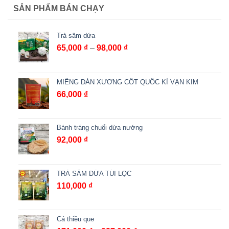
SẢN PHẨM BÁN CHẠY
Trà sâm dứa
Khoảng
65,000
₫
–
98,000
₫
giá:
từ
65,000 ₫
MIẾNG DÁN XƯƠNG CỐT QUỐC KÌ VẠN KIM
đến
66,000
₫
98,000 ₫
Bánh tráng chuối dừa nướng
92,000
₫
TRÀ SÂM DỨA TÚI LỌC
110,000
₫
Cá thiều que