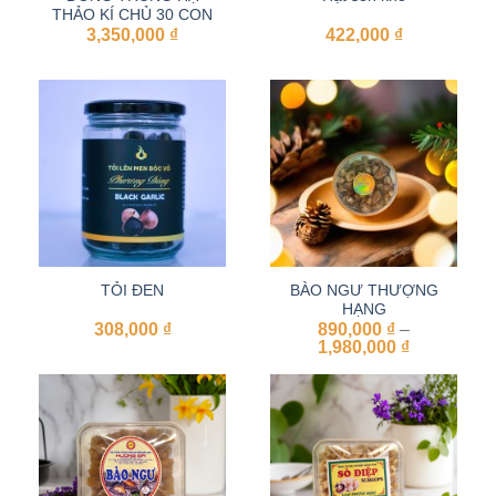
THẢO KÍ CHỦ 30 CON
3,350,000
₫
422,000
₫
TỎI ĐEN
BÀO NGƯ THƯỢNG
HẠNG
308,000
₫
890,000
₫
–
Khoảng
1,980,000
₫
giá:
từ
890,000 ₫
đến
1,980,000 