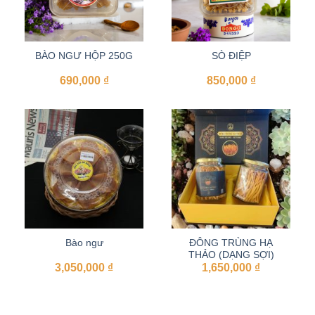
BÀO NGƯ HỘP 250G
SÒ ĐIỆP
690,000
₫
850,000
₫
Bào ngư
ĐÔNG TRÙNG HẠ
THẢO (DẠNG SỢI)
3,050,000
₫
1,650,000
₫