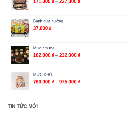
Khoảng
171,000
₫
–
227,000
₫
giá:
từ
171,000 ₫
Bánh dừa nướng
đến
37,000
₫
227,000 ₫
Mực rim me
Khoảng
182,000
₫
–
232,000
₫
giá:
từ
182,000 ₫
MỰC KHÔ
đến
Khoảng
760,000
₫
–
975,000
₫
232,000 ₫
giá:
từ
760,000 ₫
TIN TỨC MỚI
đến
975,000 ₫