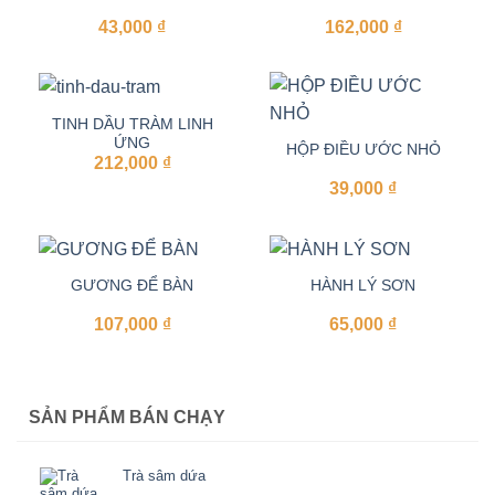
43,000
₫
162,000
₫
TINH DẦU TRÀM LINH
ỨNG
HỘP ĐIỀU ƯỚC NHỎ
212,000
₫
39,000
₫
GƯƠNG ĐỂ BÀN
HÀNH LÝ SƠN
107,000
₫
65,000
₫
SẢN PHẨM BÁN CHẠY
Trà sâm dứa