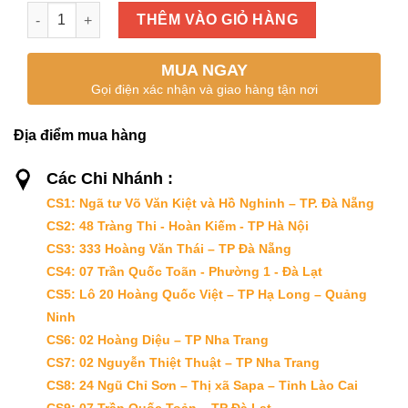
ĐƯỜNG THỐT NỐT số lượng
THÊM VÀO GIỎ HÀNG
MUA NGAY
Gọi điện xác nhận và giao hàng tận nơi
Địa điểm mua hàng
Các Chi Nhánh :
CS1: Ngã tư Võ Văn Kiệt và Hồ Nghinh – TP. Đà Nẵng
CS2: 48 Tràng Thi - Hoàn Kiếm - TP Hà Nội
CS3: 333 Hoàng Văn Thái – TP Đà Nẵng
CS4: 07 Trần Quốc Toãn - Phường 1 - Đà Lạt
CS5: Lô 20 Hoàng Quốc Việt – TP Hạ Long – Quảng
Ninh
CS6: 02 Hoàng Diệu – TP Nha Trang
CS7: 02 Nguyễn Thiệt Thuật – TP Nha Trang
CS8: 24 Ngũ Chỉ Sơn – Thị xã Sapa – Tỉnh Lào Cai
CS9: 07 Trần Quốc Toản – TP Đà Lạt