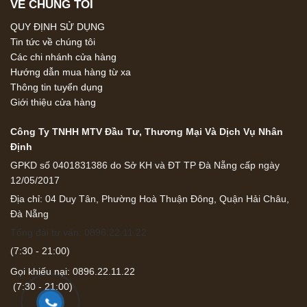
VỀ CHÚNG TÔI
QUY ĐỊNH SỬ DỤNG
Tin tức về chúng tôi
Các chi nhánh cửa hàng
Hướng dẫn mua hàng từ xa
Thông tin tuyển dụng
Giới thiệu cửa hàng
Công Ty TNHH MTV Đầu Tư, Thương Mại Và Dịch Vụ Nhân
Định
GPKD số 0401831386 do Sở KH và ĐT TP Đà Nẵng cấp ngày
12/05/2017
Địa chỉ: 04 Duy Tân, Phường Hoà Thuận Đông, Quận Hải Châu,
Đà Nẵng
Tổng đài tư vấn: 0896.22.11.22
(7:30 - 21:00)
Gọi khiếu nại: 0896.22.11.22
(7:30 - 21:00)