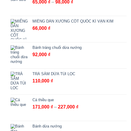
Khoảng
65,000
₫
–
98,000
₫
giá:
từ
65,000 ₫
MIẾNG DÁN XƯƠNG CỐT QUỐC KÌ VẠN KIM
đến
66,000
₫
98,000 ₫
Bánh tráng chuối dừa nướng
92,000
₫
TRÀ SÂM DỨA TÚI LỌC
110,000
₫
Cá thiều que
Khoảng
171,000
₫
–
227,000
₫
giá:
từ
171,000 ₫
Bánh dừa nướng