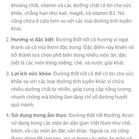
khoáng chất, vitamin và các dưỡng chất có lợi cho sức
khỏe, chẳng hạn như kali, magiê, và vitamin B1. Nó
cũng chứa ít calo hơn so với các loại đường tinh luyện
khác.
Hương vị đặc biệt
: Đường thốt nốt có hương vị ngọt
thanh và có mùi thơm đặc trưng. Đặc điểm này khiến nó
trở thành lựa chọn phổ biến trong nhiều món ăn, đặc
biệt là các món tráng miệng, chè, và nước giải khát.
Lợi ích sức khỏe
: Đường thốt nốt có thể có lợi cho sức
khỏe so với các loại đường tinh luyện khác vì chứa
nhiều dưỡng chất tự nhiên, giúp cung cấp năng lượng
nhanh chóng mà không làm tăng chỉ số đường huyết
quá mạnh.
Sử dụng trong ẩm thực
: Đường thốt nốt thường được
sử dụng trong các món ăn dân gian Việt Nam như chè,
bánh, và các món ăn đặc sản khác. Ngoài ra, nó cũng
được dùng để làm siro, gia vị trong các món ăn mặn và