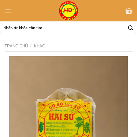
Skip
to
content
Tìm
kiếm:
TRANG CHỦ
/
KHÁC