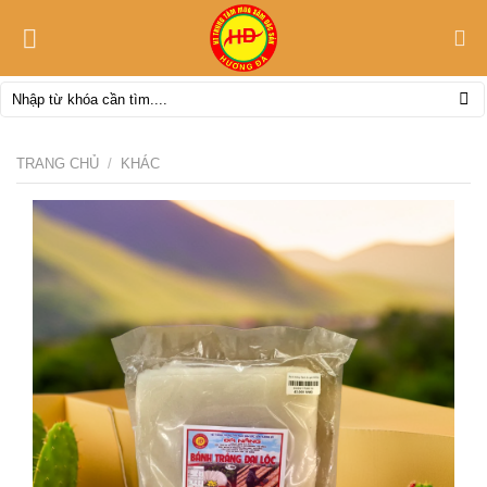
Skip
to
content
Tìm
kiếm:
TRANG CHỦ
/
KHÁC