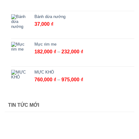
giá:
từ
171,000 ₫
Bánh dừa nướng
đến
37,000
₫
227,000 ₫
Mực rim me
Khoảng
182,000
₫
–
232,000
₫
giá:
từ
182,000 ₫
MỰC KHÔ
đến
Khoảng
760,000
₫
–
975,000
₫
232,000 ₫
giá:
từ
760,000 ₫
TIN TỨC MỚI
đến
975,000 ₫