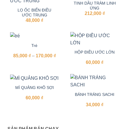
TINH DẦU TRÀM LINH
ỨNG
LỌ ỐC BIỂN ĐIỀU
212,000
₫
ƯỚC TRUNG
48,000
₫
Tré
HỘP ĐIỀU ƯỚC LỚN
Khoảng
85,000
₫
–
170,000
₫
giá:
60,000
₫
từ
85,000 ₫
đến
170,000 ₫
MÌ QUẢNG KHÔ SỢI
BÁNH TRÁNG SACHI
60,000
₫
34,000
₫
SẢN PHẨM BÁN CHẠY