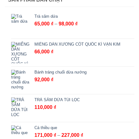
Trà sâm dứa
Khoảng
65,000
₫
–
98,000
₫
giá:
từ
65,000 ₫
MIẾNG DÁN XƯƠNG CỐT QUỐC KÌ VẠN KIM
đến
66,000
₫
98,000 ₫
Bánh tráng chuối dừa nướng
92,000
₫
TRÀ SÂM DỨA TÚI LỌC
110,000
₫
Cá thiều que
Khoảng
171,000
₫
–
227,000
₫