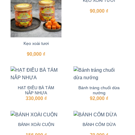
KẸO XOÀI TƯƠI
90,000
₫
Kẹo xoài tươi
90,000
₫
HẠT ĐIỀU BÀ TÁM
Bánh tráng chuối dừa
NẮP NHỰA
nướng
330,000
₫
92,000
₫
BÁNH XOÀI CUỘN
BÁNH CỐM DỪA