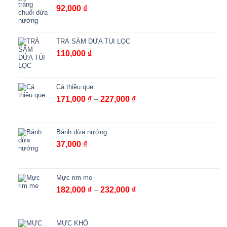
92,000
₫
TRÀ SÂM DỨA TÚI LỌC
110,000
₫
Cá thiều que
Khoảng
171,000
₫
–
227,000
₫
giá:
từ
171,000 ₫
Bánh dừa nướng
đến
37,000
₫
227,000 ₫
Mực rim me
Khoảng
182,000
₫
–
232,000
₫
giá:
từ
182,000 ₫
MỰC KHÔ