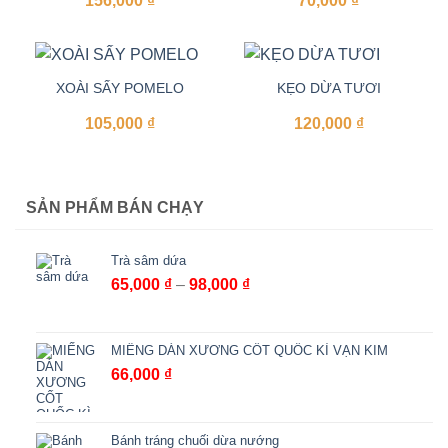
156,000
₫
70,000
₫
XOÀI SẤY POMELO
KẸO DỪA TƯƠI
105,000
₫
120,000
₫
SẢN PHẨM BÁN CHẠY
Trà sâm dứa
Khoảng
65,000
₫
–
98,000
₫
giá:
từ
65,000 ₫
MIẾNG DÁN XƯƠNG CỐT QUỐC KÌ VẠN KIM
đến
66,000
₫
98,000 ₫
Bánh tráng chuối dừa nướng