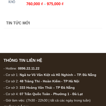
đến
Khoảng
760,000
₫
–
975,000
₫
232,000 ₫
giá:
từ
760,000 ₫
TIN TỨC MỚI
đến
975,000 ₫
THÔNG TIN LIÊN HỆ
- Hotline:
0896.22.11.22
- Cơ sở 1:
Ngã tư Võ Văn Kiệt và Hồ Nghinh – TP. Đà Nẵng
- Cơ sở 2:
48 Tràng Thi - Hoàn Kiếm - TP Hà Nội
- Cơ sở 3:
333 Hoàng Văn Thái – TP Đà Nẵng
- Cơ sở 4:
07 Trần Quốc Toãn - Phường 1 - Đà Lạt
- Giờ làm việc: (7h30 - 22h30 | tất cả các ngày trong tuần)