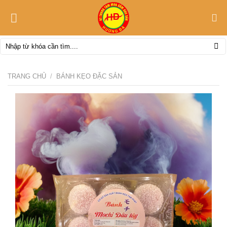
Skip
to
content
Tìm
kiếm:
TRANG CHỦ
/
BÁNH KẸO ĐẶC SẢN