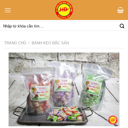
Skip
to
content
Tìm
kiếm:
TRANG CHỦ
/
BÁNH KẸO ĐẶC SẢN