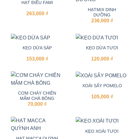
HẠT ĐIỀU FAMI
HẠTMIX DINH
263,000
₫
DƯỠNG
236,000
₫
KẸO DỪA SÁP
KẸO DỪA TƯƠI
153,000
₫
120,000
₫
XOÀI SẤY POMELO
CƠM CHÁY CHIÊN
105,000
₫
MẮM CHÀ BÔNG
70,000
₫
KẸO XOÀI TƯƠI
HẠT MACCA QUỲNH