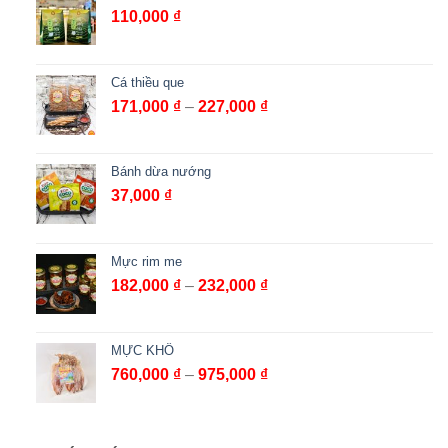
110,000
₫
Cá thiều que
Khoảng
171,000
₫
–
227,000
₫
giá:
từ
171,000 ₫
Bánh dừa nướng
đến
37,000
₫
227,000 ₫
Mực rim me
Khoảng
182,000
₫
–
232,000
₫
giá:
từ
182,000 ₫
MỰC KHÔ
đến
Khoảng
760,000
₫
–
975,000
₫
232,000 ₫
giá:
từ
760,000 ₫