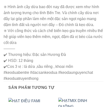
✳️ Hình ảnh cây dừa bao đời nay đã được xem như hình
ảnh tượng trưng cho tỉnh Bến Tre. Và chính cây dừa nơi
đây lại góp phần làm nên một đặc sản ngọt ngào mang
đậm tình đất và người nơi đây – Đó chính là kẹo dừa.
✳️ Với công thức và cách chế biến kẹo gia truyền nhiều thế
hệ giúp viên kẹo thêm mềm, ngọt, đậm đà vị béo của nước
cốt dừa
———
✔️ Thương hiệu: Đặc sản Hương Đà
✔️ HSD: 12 tháng
✔️Cos 3 vị : lá dứa ,sầu riêng , khoai môn
#keoduabentre #dacsankeodua #keodaunguyenchat
#keoduatruyenthong
SẢN PHẨM TƯƠNG TỰ