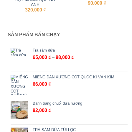
90,000
₫
ANH
320,000
₫
SẢN PHẨM BÁN CHẠY
Trà sâm dứa
Khoảng
65,000
₫
–
98,000
₫
giá:
từ
65,000 ₫
MIẾNG DÁN XƯƠNG CỐT QUỐC KÌ VẠN KIM
đến
66,000
₫
98,000 ₫
Bánh tráng chuối dừa nướng
92,000
₫
TRÀ SÂM DỨA TÚI LỌC