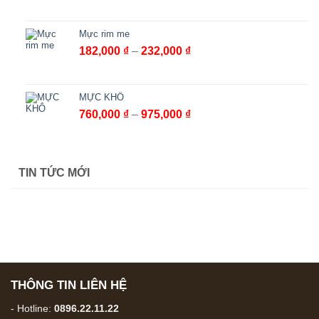
Mực rim me
Khoảng
182,000
₫
–
232,000
₫
giá:
từ
182,000 ₫
MỰC KHÔ
đến
Khoảng
760,000
₫
–
975,000
₫
232,000 ₫
giá:
từ
760,000 ₫
TIN TỨC MỚI
đến
975,000 ₫
THÔNG TIN LIÊN HỆ
- Hotline:
0896.22.11.22