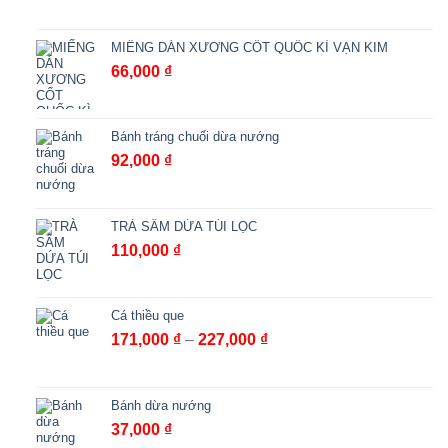
giá:
từ
65,000 ₫
MIẾNG DÁN XƯƠNG CỐT QUỐC KÌ VẠN KIM
đến
66,000
₫
98,000 ₫
Bánh tráng chuối dừa nướng
92,000
₫
TRÀ SÂM DỨA TÚI LỌC
110,000
₫
Cá thiều que
Khoảng
171,000
₫
–
227,000
₫
giá:
từ
171,000 ₫
Bánh dừa nướng
đến
37,000
₫
227,000 ₫