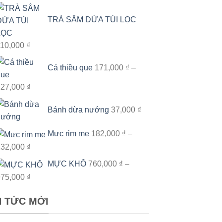
TRÀ SÂM DỨA TÚI LỌC
110,000
₫
Cá thiều que
171,000
₫
–
Khoảng
227,000
₫
giá:
Bánh dừa nướng
37,000
₫
từ
171,000 ₫
Mực rim me
182,000
₫
–
đến
Khoảng
232,000
₫
227,000 ₫
giá:
MỰC KHÔ
760,000
₫
–
từ
Khoảng
975,000
₫
182,000 ₫
giá:
đến
N TỨC MỚI
từ
232,000 ₫
760,000 ₫