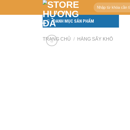
Skip
Tìm
to
kiếm:
content
DANH MỤC SẢN PHẨM
TRANG CHỦ
/
HÀNG SẤY KHÔ