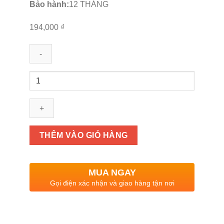
Bảo hành:
12 THÁNG
194,000
₫
MĂNG
CỤT
SẤY
GIÒN
số
lượng
THÊM VÀO GIỎ HÀNG
MUA NGAY
Gọi điện xác nhận và giao hàng tận nơi