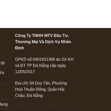
đến
975,000 ₫
Công Ty TNHH MTV Đầu Tư,
i
Thương Mại Và Dịch Vụ Nhân
Định
GPKD số 0401831386 do Sở KH
tôi
và ĐT TP Đà Nẵng cấp ngày
12/05/2017
cửa
Địa chỉ: 04 Duy Tân, Phường
Hoà Thuận Đông, Quận Hải
Châu, Đà Nẵng
 dụng
Tổng đài tư vấn: 0896.22.11.22