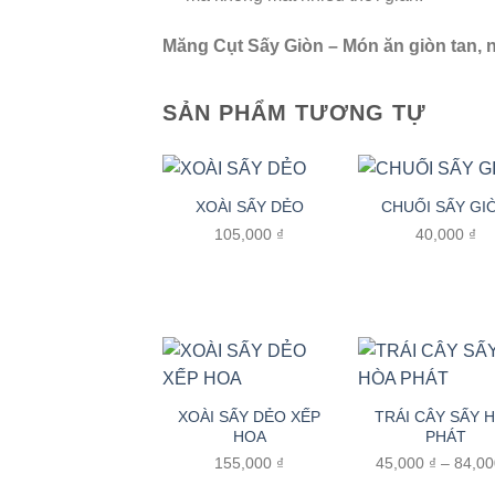
Măng Cụt Sấy Giòn – Món ăn giòn tan, 
SẢN PHẨM TƯƠNG TỰ
XOÀI SẤY DẺO
CHUỐI SẤY GI
105,000
₫
40,000
₫
XOÀI SẤY DẺO XẾP
TRÁI CÂY SẤY 
HOA
PHÁT
155,000
₫
45,000
₫
–
84,0