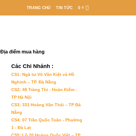
TRANG CHỦ
TIN TỨC
0
₫
Địa điểm mua hàng
Các Chi Nhánh :
CS1: Ngã tư Võ Văn Kiệt và Hồ
Nghinh – TP. Đà Nẵng
CS2: 48 Tràng Thi - Hoàn Kiếm -
TP Hà Nội
CS3: 333 Hoàng Văn Thái – TP Đà
Nẵng
CS4: 07 Trần Quốc Toãn - Phường
1 - Đà Lạt
CS5: Lô 20 Hoàng Quốc Việt – TP