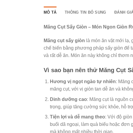
MÔ TẢ
THÔNG TIN BỔ SUNG
ĐÁNH GIÁ
Măng Cụt Sấy Giòn – Món Ngon Giòn 
Măng cụt sấy giòn
là món ăn vặt mới lạ,
chế biến bằng phương pháp sấy giòn để tạ
và rất dễ ăn. Món ăn này không chỉ thơm n
Vì sao bạn nên thử Măng Cụt S
Hương vị ngọt ngào tự nhiên
: Măng 
măng cụt, với vị giòn tan dễ ăn và khôn
Dinh dưỡng cao
: Măng cụt là nguồn c
trọng, giúp tăng cường sức khỏe, hỗ trợ
Tiện lợi và dễ mang theo
: Với độ giòn
buổi dã ngoại, làm quà biếu hoặc đơn 
mà không mất nhiều thời gian.