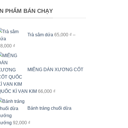
N PHẨM BÁN CHẠY
Trà sâm dứa
65,000
₫
–
Khoảng
98,000
₫
giá:
từ
65,000 ₫
MIẾNG DÁN XƯƠNG CỐT
đến
98,000 ₫
QUỐC KÌ VẠN KIM
66,000
₫
Bánh tráng chuối dừa
nướng
92,000
₫