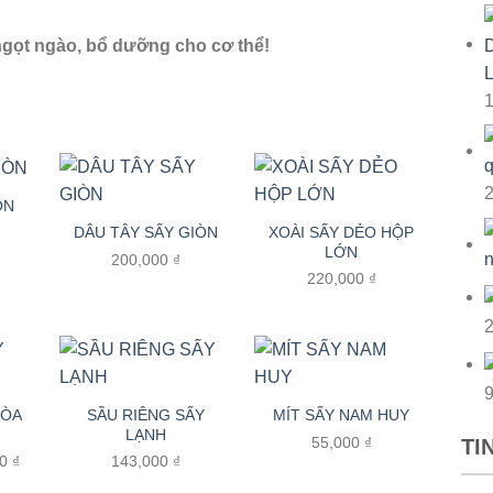
ngọt ngào, bổ dưỡng cho cơ thể!
ÒN
XOÀI SẤY DẺO HỘP
DÂU TÂY SẤY GIÒN
LỚN
200,000
₫
220,000
₫
HÒA
SẦU RIÊNG SẤY
MÍT SẤY NAM HUY
LẠNH
55,000
₫
TI
Khoảng
00
₫
143,000
₫
giá: