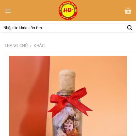
Skip
to
content
Tìm
kiếm:
TRANG CHỦ
/
KHÁC