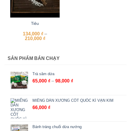
Tiêu
134,000
₫
–
Khoảng
210,000
₫
giá:
từ
134,000 ₫
đến
SẢN PHẨM BÁN CHẠY
210,000 ₫
Trà sâm dứa
Khoảng
65,000
₫
–
98,000
₫
giá:
từ
65,000 ₫
MIẾNG DÁN XƯƠNG CỐT QUỐC KÌ VẠN KIM
đến
66,000
₫
98,000 ₫
Bánh tráng chuối dừa nướng