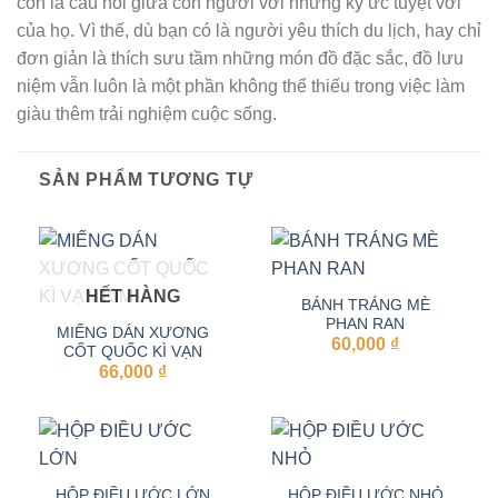
còn là cầu nối giữa con người với những ký ức tuyệt vời
của họ. Vì thế, dù bạn có là người yêu thích du lịch, hay chỉ
đơn giản là thích sưu tầm những món đồ đặc sắc, đồ lưu
niệm vẫn luôn là một phần không thể thiếu trong việc làm
giàu thêm trải nghiệm cuộc sống.
SẢN PHẨM TƯƠNG TỰ
HẾT HÀNG
BÁNH TRÁNG MÈ
PHAN RAN
MIẾNG DÁN XƯƠNG
60,000
₫
CỐT QUỐC KÌ VẠN
66,000
KIM
₫
HỘP ĐIỀU ƯỚC LỚN
HỘP ĐIỀU ƯỚC NHỎ