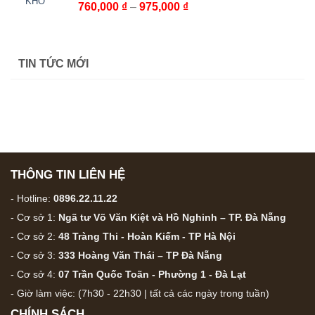
đến
Khoảng
760,000
₫
–
975,000
₫
232,000 ₫
giá:
từ
760,000 ₫
TIN TỨC MỚI
đến
975,000 ₫
THÔNG TIN LIÊN HỆ
- Hotline:
0896.22.11.22
- Cơ sở 1:
Ngã tư Võ Văn Kiệt và Hồ Nghinh – TP. Đà Nẵng
- Cơ sở 2:
48 Tràng Thi - Hoàn Kiếm - TP Hà Nội
- Cơ sở 3:
333 Hoàng Văn Thái – TP Đà Nẵng
- Cơ sở 4:
07 Trần Quốc Toãn - Phường 1 - Đà Lạt
- Giờ làm việc: (7h30 - 22h30 | tất cả các ngày trong tuần)
CHÍNH SÁCH