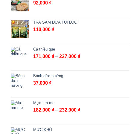
92,000
₫
TRÀ SÂM DỨA TÚI LỌC
110,000
₫
Cá thiều que
Khoảng
171,000
₫
–
227,000
₫
giá:
từ
171,000 ₫
Bánh dừa nướng
đến
37,000
₫
227,000 ₫
Mực rim me
Khoảng
182,000
₫
–
232,000
₫
giá:
từ
182,000 ₫
MỰC KHÔ