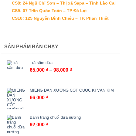
CS8: 24 Ngũ Chỉ Sơn – Thị xã Sapa – Tỉnh Lào Cai
CS9: 07 Trần Quốc Toản – TP Đà Lạt
CS10: 125 Nguyễn Đình Chiểu – TP. Phan Thiết
SẢN PHẨM BÁN CHẠY
Trà sâm dứa
Khoảng
65,000
₫
–
98,000
₫
giá:
từ
65,000 ₫
MIẾNG DÁN XƯƠNG CỐT QUỐC KÌ VẠN KIM
đến
66,000
₫
98,000 ₫
Bánh tráng chuối dừa nướng
92,000
₫