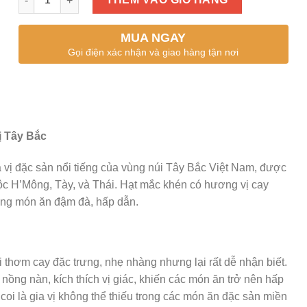
MUA NGAY
Gọi điện xác nhận và giao hàng tận nơi
ị Tây Bắc
a vị đặc sản nổi tiếng của vùng núi Tây Bắc Việt Nam, được
ộc H’Mông, Tày, và Thái. Hạt mắc khén có hương vị cay
ững món ăn đậm đà, hấp dẫn.
 thơm cay đặc trưng, nhẹ nhàng nhưng lại rất dễ nhận biết.
ồng nàn, kích thích vị giác, khiến các món ăn trở nên hấp
oi là gia vị không thể thiếu trong các món ăn đặc sản miền