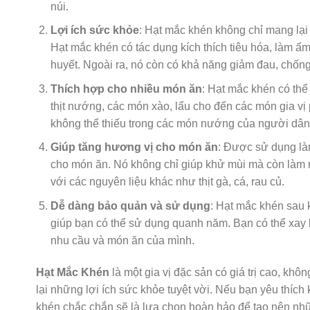
núi.
Lợi ích sức khỏe
: Hạt mắc khén không chỉ mang lại
Hạt mắc khén có tác dụng kích thích tiêu hóa, làm ấm
huyết. Ngoài ra, nó còn có khả năng giảm đau, chống
Thích hợp cho nhiều món ăn
: Hạt mắc khén có th
thịt nướng, các món xào, lẩu cho đến các món gia vị
không thể thiếu trong các món nướng của người dân 
Giúp tăng hương vị cho món ăn
: Được sử dụng làm
cho món ăn. Nó không chỉ giúp khử mùi mà còn làm m
với các nguyên liệu khác như thịt gà, cá, rau củ.
Dễ dàng bảo quản và sử dụng
: Hạt mắc khén sau 
giúp bạn có thể sử dụng quanh năm. Bạn có thể xay 
nhu cầu và món ăn của mình.
Hạt Mắc Khén
là một gia vị đặc sản có giá trị cao, k
lại những lợi ích sức khỏe tuyệt vời. Nếu bạn yêu thíc
khén chắc chắn sẽ là lựa chọn hoàn hảo để tạo nên nh