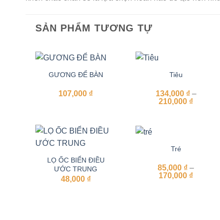
SẢN PHẨM TƯƠNG TỰ
GƯƠNG ĐỂ BÀN
Tiêu
107,000
₫
134,000
₫
–
Khoản
210,000
₫
giá:
từ
134,000
đến
210,000
Tré
LỌ ỐC BIỂN ĐIỀU
85,000
₫
–
ƯỚC TRUNG
Khoản
170,000
₫
48,000
₫
giá:
từ
85,000 
đến
170,000