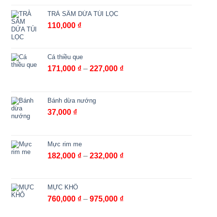
TRÀ SÂM DỨA TÚI LỌC
110,000
₫
Cá thiều que
Khoảng
171,000
₫
–
227,000
₫
giá:
từ
171,000 ₫
Bánh dừa nướng
đến
37,000
₫
227,000 ₫
Mực rim me
Khoảng
182,000
₫
–
232,000
₫
giá:
từ
182,000 ₫
MỰC KHÔ
đến
Khoảng
760,000
₫
–
975,000
₫
232,000 ₫
giá: