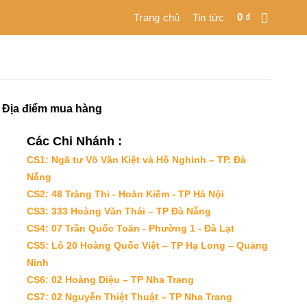
0
₫
Trang chủ
Tin tức
Địa điểm mua hàng
Các Chi Nhánh :
CS1: Ngã tư Võ Văn Kiệt và Hồ Nghinh – TP. Đà
Nẵng
CS2: 48 Tràng Thi - Hoàn Kiếm - TP Hà Nội
CS3: 333 Hoàng Văn Thái – TP Đà Nẵng
CS4: 07 Trần Quốc Toãn - Phường 1 - Đà Lạt
CS5: Lô 20 Hoàng Quốc Việt – TP Hạ Long – Quảng
Ninh
CS6: 02 Hoàng Diệu – TP Nha Trang
CS7: 02 Nguyễn Thiệt Thuật – TP Nha Trang