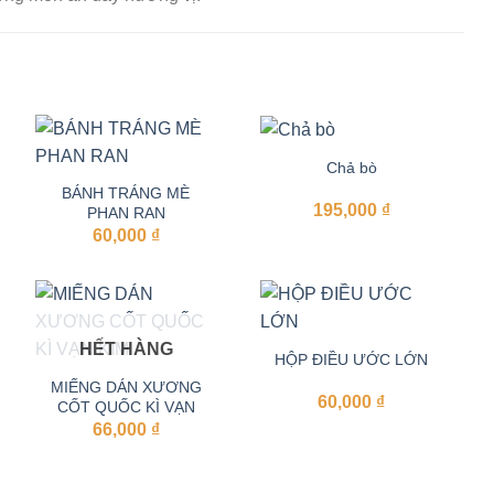
Chả bò
BÁNH TRÁNG MÈ
195,000
₫
PHAN RAN
g
60,000
₫
 ₫
 ₫
HẾT HÀNG
HỘP ĐIỀU ƯỚC LỚN
MIẾNG DÁN XƯƠNG
g
60,000
₫
CỐT QUỐC KÌ VẠN
KIM
66,000
₫
₫
 ₫