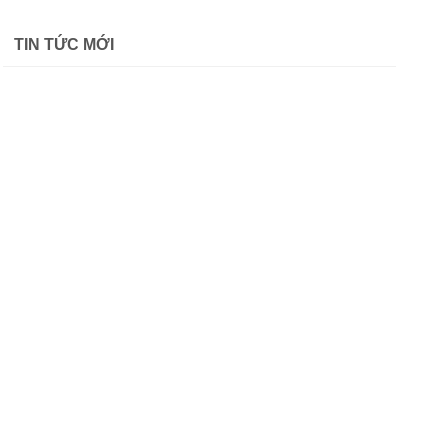
từ
760,000 ₫
TIN TỨC MỚI
đến
975,000 ₫