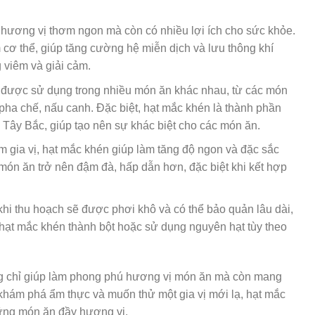
 hương vị thơm ngon mà còn có nhiều lợi ích cho sức khỏe.
 cơ thể, giúp tăng cường hệ miễn dịch và lưu thông khí
 viêm và giải cảm.
ể được sử dụng trong nhiều món ăn khác nhau, từ các món
 pha chế, nấu canh. Đặc biệt, hạt mắc khén là thành phần
Tây Bắc, giúp tạo nên sự khác biệt cho các món ăn.
 gia vị, hạt mắc khén giúp làm tăng độ ngon và đặc sắc
ón ăn trở nên đậm đà, hấp dẫn hơn, đặc biệt khi kết hợp
khi thu hoạch sẽ được phơi khô và có thể bảo quản lâu dài,
hạt mắc khén thành bột hoặc sử dụng nguyên hạt tùy theo
hông chỉ giúp làm phong phú hương vị món ăn mà còn mang
h khám phá ẩm thực và muốn thử một gia vị mới lạ, hạt mắc
ững món ăn đầy hương vị.