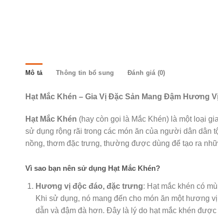
Mô tả
Thông tin bổ sung
Đánh giá (0)
Hạt Mắc Khén – Gia Vị Đặc Sản Mang Đậm Hương V
Hạt Mắc Khén
(hay còn gọi là Mắc Khén) là một loại gi
sử dụng rộng rãi trong các món ăn của người dân dân t
nồng, thơm đặc trưng, thường được dùng để tạo ra nh
Vì sao bạn nên sử dụng Hạt Mắc Khén?
Hương vị độc đáo, đặc trưng
: Hạt mắc khén có mùi
Khi sử dụng, nó mang đến cho món ăn một hương vị n
dẫn và đậm đà hơn. Đây là lý do hạt mắc khén được c