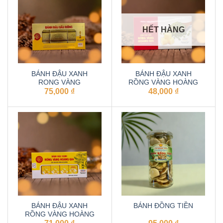
HẾT HÀNG
BÁNH ĐẬU XANH
BÁNH ĐẬU XANH
RONG VÀNG
RỒNG VÀNG HOÀNG
75,000
₫
48,000
GIA
₫
BÁNH ĐẬU XANH
BÁNH ĐỒNG TIỀN
RỒNG VÀNG HOÀNG
GIA THƯỢNG HẠNG