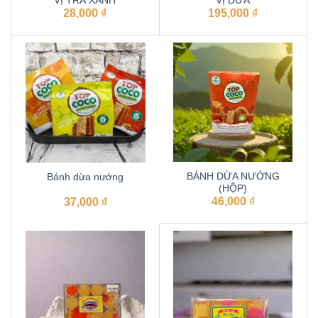
VỊ TRÀ XANH
VỊ DỪA
28,000
₫
195,000
₫
BÁNH DỪA NƯỚNG
Bánh dừa nướng
(HỘP)
46,000
₫
37,000
₫