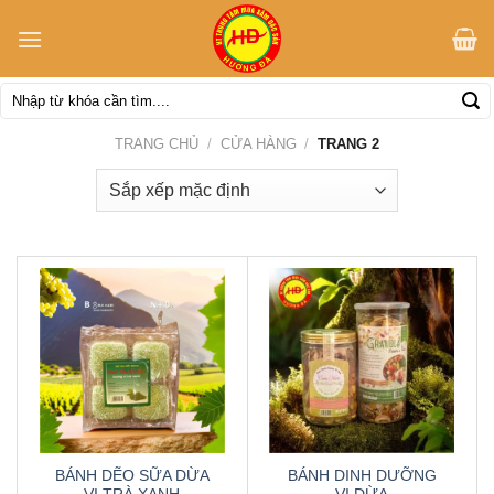
Skip
to
content
Tìm
kiếm:
TRANG CHỦ
/
CỬA HÀNG
/
TRANG 2
BÁNH DẼO SỮA DỪA
BÁNH DINH DƯỠNG