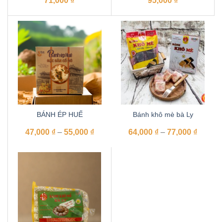
71,000
₫
95,000
₫
BÁNH ÉP HUẾ
Bánh khô mè bà Ly
Khoảng
Khoản
47,000
₫
–
55,000
₫
64,000
₫
–
77,000
₫
giá:
giá:
từ
từ
47,000 ₫
64,000
đến
đến
55,000 ₫
77,000