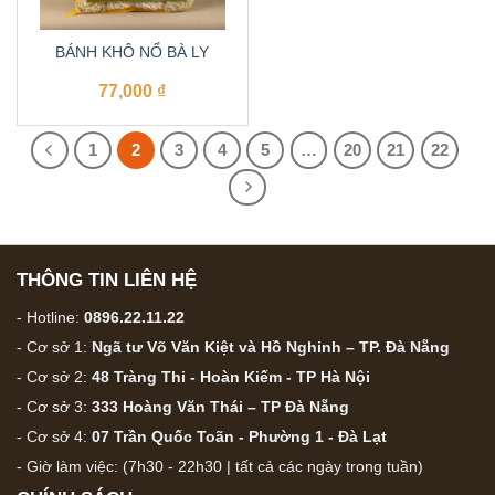
BÁNH KHÔ NỔ BÀ LY
77,000
₫
1
2
3
4
5
…
20
21
22
THÔNG TIN LIÊN HỆ
- Hotline:
0896.22.11.22
- Cơ sở 1:
Ngã tư Võ Văn Kiệt và Hồ Nghinh – TP. Đà Nẵng
- Cơ sở 2:
48 Tràng Thi - Hoàn Kiếm - TP Hà Nội
- Cơ sở 3:
333 Hoàng Văn Thái – TP Đà Nẵng
- Cơ sở 4:
07 Trần Quốc Toãn - Phường 1 - Đà Lạt
- Giờ làm việc: (7h30 - 22h30 | tất cả các ngày trong tuần)