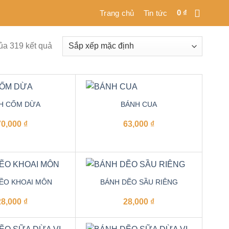
0
₫
Trang chủ
Tin tức
ủa 319 kết quả
H CỐM DỪA
BÁNH CUA
70,000
₫
63,000
₫
ẼO KHOAI MÔN
BÁNH DẼO SẦU RIÊNG
28,000
₫
28,000
₫