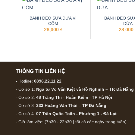
BÁNH DẼO SỮA DỪA VỊ
BÁNH DẼO SỮA
CỐM
DỨA
28,000
₫
28,000
THÔNG TIN LIÊN HỆ
- Hotline:
0896.22.11.22
- Cơ sở 1:
Ngã tư Võ Văn Kiệt và Hồ Nghinh – TP. Đà Nẵng
- Cơ sở 2:
48 Tràng Thi - Hoàn Kiếm - TP Hà Nội
- Cơ sở 3:
333 Hoàng Văn Thái – TP Đà Nẵng
- Cơ sở 4:
07 Trần Quốc Toãn - Phường 1 - Đà Lạt
- Giờ làm việc: (7h30 - 22h30 | tất cả các ngày trong tuần)