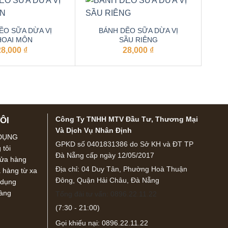
ẼO SỮA DỪA VỊ
BÁNH DẼO SỮA DỪA VỊ
HOAI MÔN
SẦU RIÊNG
28,000
₫
28,000
₫
Công Ty TNHH MTV Đầu Tư, Thương Mại
ÔI
Và Dịch Vụ Nhân Định
 DỤNG
GPKD số 0401831386 do Sở KH và ĐT TP
 tôi
Đà Nẵng cấp ngày 12/05/2017
cửa hàng
Địa chỉ: 04 Duy Tân, Phường Hoà Thuận
hàng từ xa
Đông, Quận Hải Châu, Đà Nẵng
 dụng
hàng
Tổng đài tư vấn: 0896.22.11.22
(7:30 - 21:00)
Gọi khiếu nại: 0896.22.11.22