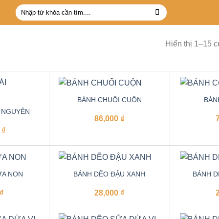
Tìm
kiếm:
Hiển thị 1–15 c
BÁNH CHUỐI CUỘN
BÁN
I NGUYÊN
86,000
₫
0
₫
ỪA NON
BÁNH DẼO ĐẬU XANH
BÁNH D
₫
28,000
₫