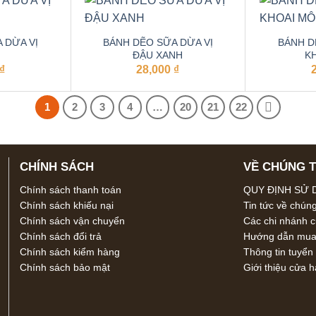
 DỪA VỊ
BÁNH DẼO SỮA DỪA VỊ
BÁNH D
ĐẬU XANH
K
₫
28,000
₫
1
2
3
4
…
20
21
22
CHÍNH SÁCH
VỀ CHÚNG T
Chính sách thanh toán
QUY ĐỊNH SỬ
Chính sách khiếu nại
Tin tức về chúng
Chính sách vận chuyển
Các chi nhánh 
Chính sách đổi trả
Hướng dẫn mua 
Chính sách kiểm hàng
Thông tin tuyển
Chính sách bảo mật
Giới thiệu cửa 