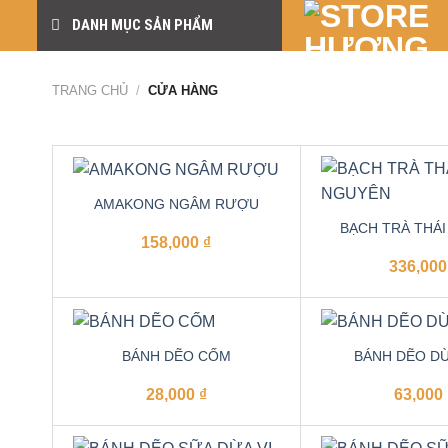
Skip
DANH MỤC SẢN PHẨM
to
content
TRANG CHỦ
/
CỬA HÀNG
AMAKONG NGÂM RƯỢU
BẠCH TRÀ THÁ
158,000
₫
336,00
BÁNH DẼO CỐM
BÁNH DẼO D
28,000
₫
63,000