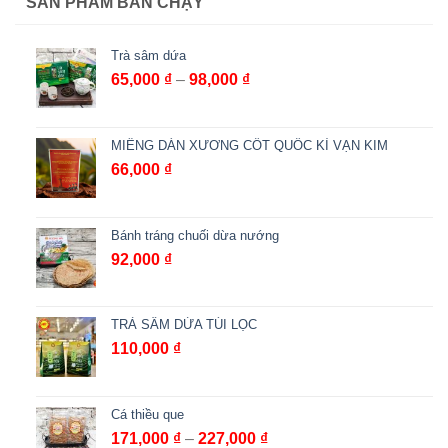
SẢN PHẨM BÁN CHẠY
Trà sâm dứa
Khoảng
65,000
₫
–
98,000
₫
giá:
từ
65,000 ₫
MIẾNG DÁN XƯƠNG CỐT QUỐC KÌ VẠN KIM
đến
66,000
₫
98,000 ₫
Bánh tráng chuối dừa nướng
92,000
₫
TRÀ SÂM DỨA TÚI LỌC
110,000
₫
Cá thiều que
Khoảng
171,000
₫
–
227,000
₫