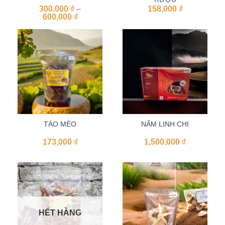
300,000
₫
–
158,000
₫
Khoảng
600,000
₫
giá:
từ
300,000 ₫
đến
600,000 ₫
TÁO MÈO
NẤM LINH CHI
173,000
₫
1,500,000
₫
HẾT HÀNG