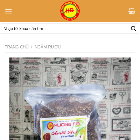
Skip
to
content
Tìm
kiếm:
TRANG CHỦ
/
NGÂM RƯỢU