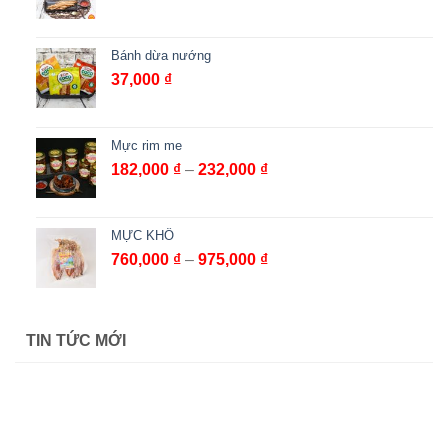
giá:
từ
171,000 ₫
Bánh dừa nướng
đến
37,000
₫
227,000 ₫
Mực rim me
Khoảng
182,000
₫
–
232,000
₫
giá:
từ
182,000 ₫
MỰC KHÔ
đến
Khoảng
760,000
₫
–
975,000
₫
232,000 ₫
giá:
từ
760,000 ₫
TIN TỨC MỚI
đến
975,000 ₫