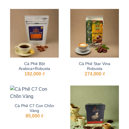
Cà Phê Bột
Cà Phê Star Vina
Arabica+Robusta
Robusta
192,000
₫
274,000
₫
Cà Phê C7 Con Chồn
Vàng
85,000
₫