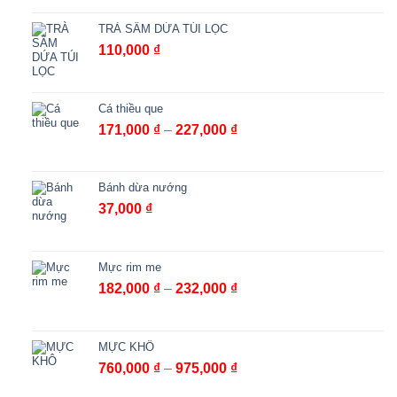
TRÀ SÂM DỨA TÚI LỌC
110,000
₫
Cá thiều que
Khoảng
171,000
₫
–
227,000
₫
giá:
từ
171,000 ₫
Bánh dừa nướng
đến
37,000
₫
227,000 ₫
Mực rim me
Khoảng
182,000
₫
–
232,000
₫
giá:
từ
182,000 ₫
MỰC KHÔ
đến
Khoảng
760,000
₫
–
975,000
₫
232,000 ₫
giá: