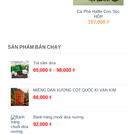
Cà Phê Haffe Con Sóc
HỘP
157,000
₫
SẢN PHẨM BÁN CHẠY
Trà sâm dứa
Khoảng
65,000
₫
–
98,000
₫
giá:
từ
65,000 ₫
MIẾNG DÁN XƯƠNG CỐT QUỐC KÌ VẠN KIM
đến
66,000
₫
98,000 ₫
Bánh tráng chuối dừa nướng
92,000
₫