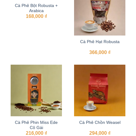
Cà Phê Bột Robusta +
Arabica
168,000
₫
Cà Phê Hạt Robusta
366,000
₫
Cà Phê Phin Miss Ede
Cà Phê Chồn Weasel
Cô Gái
216,000
₫
294,000
₫