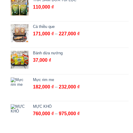
110,000
₫
Cá thiều que
Khoảng
171,000
₫
–
227,000
₫
giá:
từ
171,000 ₫
Bánh dừa nướng
đến
37,000
₫
227,000 ₫
Mực rim me
Khoảng
182,000
₫
–
232,000
₫
giá:
từ
182,000 ₫
MỰC KHÔ
đến
Khoảng
760,000
₫
–
975,000
₫
232,000 ₫
giá:
từ
760,000 ₫