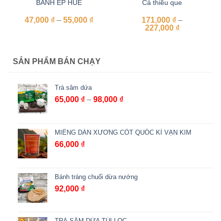
BÁNH ÉP HUẾ
Cá thiều que
Khoảng
47,000
₫
–
55,000
₫
171,000
₫
–
giá:
Khoảng
227,000
₫
từ
giá:
47,000 ₫
từ
đến
171,000 ₫
55,000 ₫
đến
SẢN PHẨM BÁN CHẠY
227,000 ₫
Trà sâm dứa
Khoảng
65,000
₫
–
98,000
₫
giá:
từ
65,000 ₫
MIẾNG DÁN XƯƠNG CỐT QUỐC KÌ VẠN KIM
đến
66,000
₫
98,000 ₫
Bánh tráng chuối dừa nướng
92,000
₫
TRÀ SÂM DỨA TÚI LỌC