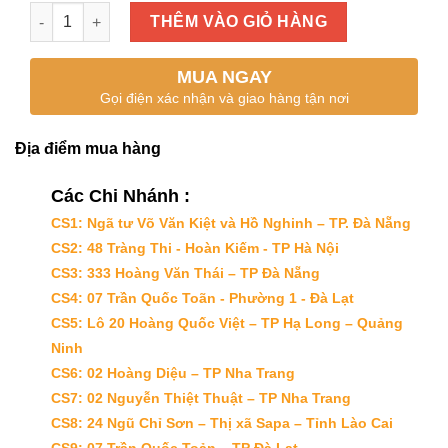
CÁ BỐNG TẨM số lượng
THÊM VÀO GIỎ HÀNG
MUA NGAY
Gọi điện xác nhận và giao hàng tận nơi
Địa điểm mua hàng
Các Chi Nhánh :
CS1: Ngã tư Võ Văn Kiệt và Hồ Nghinh – TP. Đà Nẵng
CS2: 48 Tràng Thi - Hoàn Kiếm - TP Hà Nội
CS3: 333 Hoàng Văn Thái – TP Đà Nẵng
CS4: 07 Trần Quốc Toãn - Phường 1 - Đà Lạt
CS5: Lô 20 Hoàng Quốc Việt – TP Hạ Long – Quảng
Ninh
CS6: 02 Hoàng Diệu – TP Nha Trang
CS7: 02 Nguyễn Thiệt Thuật – TP Nha Trang
CS8: 24 Ngũ Chỉ Sơn – Thị xã Sapa – Tỉnh Lào Cai
CS9: 07 Trần Quốc Toản – TP Đà Lạt