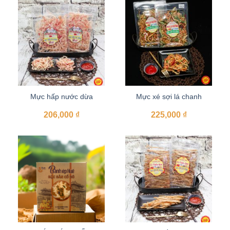
Mực hấp nước dừa
Mực xé sợi lá chanh
206,000
₫
225,000
₫