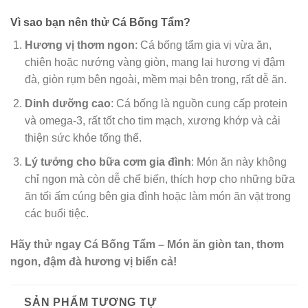
Vì sao bạn nên thử Cá Bống Tẩm?
Hương vị thơm ngon
: Cá bống tẩm gia vị vừa ăn,
chiên hoặc nướng vàng giòn, mang lại hương vị đậm
đà, giòn rụm bên ngoài, mềm mại bên trong, rất dễ ăn.
Dinh dưỡng cao
: Cá bống là nguồn cung cấp protein
và omega-3, rất tốt cho tim mạch, xương khớp và cải
thiện sức khỏe tổng thể.
Lý tưởng cho bữa cơm gia đình
: Món ăn này không
chỉ ngon mà còn dễ chế biến, thích hợp cho những bữa
ăn tối ấm cúng bên gia đình hoặc làm món ăn vặt trong
các buổi tiệc.
Hãy thử ngay Cá Bống Tẩm – Món ăn giòn tan, thơm
ngon, đậm đà hương vị biển cả!
SẢN PHẨM TƯƠNG TỰ