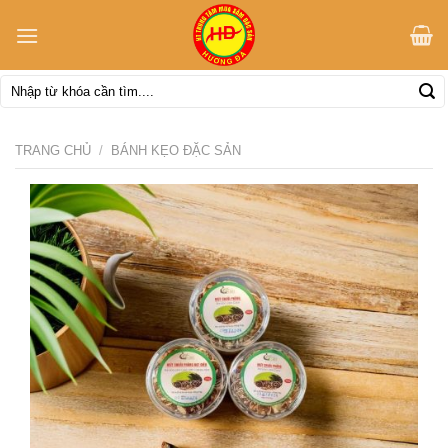
Skip
to
content
Tìm
kiếm:
TRANG CHỦ
/
BÁNH KẸO ĐẶC SẢN