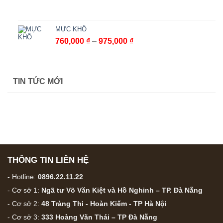
giá:
từ
182,000 ₫
MỰC KHÔ
đến
Khoảng
760,000
₫
–
975,000
₫
232,000 ₫
giá:
từ
760,000 ₫
TIN TỨC MỚI
đến
975,000 ₫
THÔNG TIN LIÊN HỆ
- Hotline:
0896.22.11.22
- Cơ sở 1:
Ngã tư Võ Văn Kiệt và Hồ Nghinh – TP. Đà Nẵng
- Cơ sở 2:
48 Tràng Thi - Hoàn Kiếm - TP Hà Nội
- Cơ sở 3:
333 Hoàng Văn Thái – TP Đà Nẵng