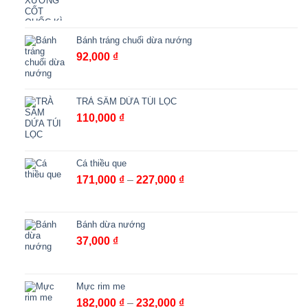
98,000 ₫
Bánh tráng chuối dừa nướng
92,000
₫
TRÀ SÂM DỨA TÚI LỌC
110,000
₫
Cá thiều que
Khoảng
171,000
₫
–
227,000
₫
giá:
từ
171,000 ₫
Bánh dừa nướng
đến
37,000
₫
227,000 ₫
Mực rim me
Khoảng
182,000
₫
–
232,000
₫