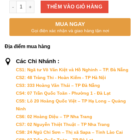
BÁNH CHUỐI CUỘN số lượng
THÊM VÀO GIỎ HÀNG
MUA NGAY
Gọi điện xác nhận và giao hàng tận nơi
Địa điểm mua hàng
Các Chi Nhánh :
CS1: Ngã tư Võ Văn Kiệt và Hồ Nghinh – TP. Đà Nẵng
CS2: 48 Tràng Thi - Hoàn Kiếm - TP Hà Nội
CS3: 333 Hoàng Văn Thái – TP Đà Nẵng
CS4: 07 Trần Quốc Toãn - Phường 1 - Đà Lạt
CS5: Lô 20 Hoàng Quốc Việt – TP Hạ Long – Quảng
Ninh
CS6: 02 Hoàng Diệu – TP Nha Trang
CS7: 02 Nguyễn Thiệt Thuật – TP Nha Trang
CS8: 24 Ngũ Chỉ Sơn – Thị xã Sapa – Tỉnh Lào Cai
CS9: 07 Trần Quốc Toản – TP Đà Lạt