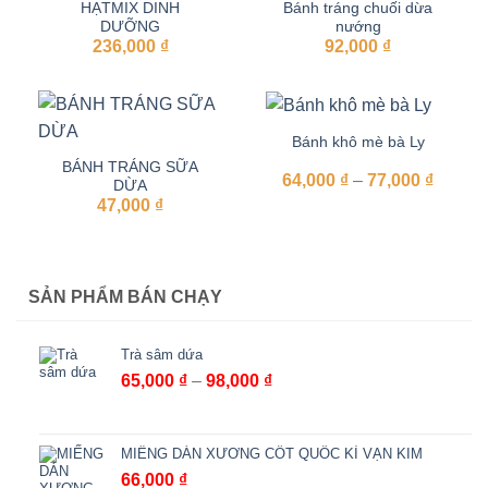
HẠTMIX DINH
Bánh tráng chuối dừa
DƯỠNG
nướng
236,000
₫
92,000
₫
Bánh khô mè bà Ly
BÁNH TRÁNG SỮA
Khoản
64,000
₫
–
77,000
₫
DỪA
giá:
47,000
₫
từ
64,000
đến
77,000
SẢN PHẨM BÁN CHẠY
Trà sâm dứa
Khoảng
65,000
₫
–
98,000
₫
giá:
từ
65,000 ₫
MIẾNG DÁN XƯƠNG CỐT QUỐC KÌ VẠN KIM
đến
66,000
₫