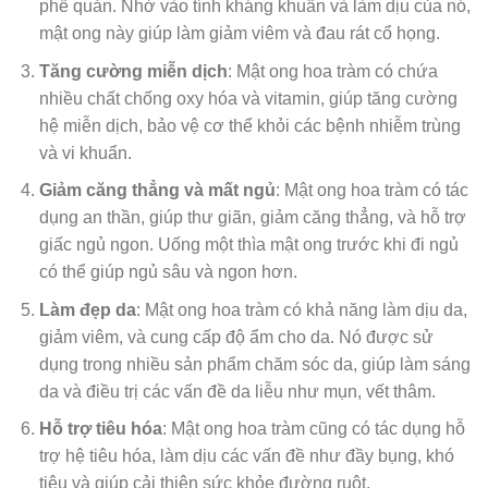
phế quản. Nhờ vào tính kháng khuẩn và làm dịu của nó,
mật ong này giúp làm giảm viêm và đau rát cổ họng.
Tăng cường miễn dịch
: Mật ong hoa tràm có chứa
nhiều chất chống oxy hóa và vitamin, giúp tăng cường
hệ miễn dịch, bảo vệ cơ thể khỏi các bệnh nhiễm trùng
và vi khuẩn.
Giảm căng thẳng và mất ngủ
: Mật ong hoa tràm có tác
dụng an thần, giúp thư giãn, giảm căng thẳng, và hỗ trợ
giấc ngủ ngon. Uống một thìa mật ong trước khi đi ngủ
có thể giúp ngủ sâu và ngon hơn.
Làm đẹp da
: Mật ong hoa tràm có khả năng làm dịu da,
giảm viêm, và cung cấp độ ẩm cho da. Nó được sử
dụng trong nhiều sản phẩm chăm sóc da, giúp làm sáng
da và điều trị các vấn đề da liễu như mụn, vết thâm.
Hỗ trợ tiêu hóa
: Mật ong hoa tràm cũng có tác dụng hỗ
trợ hệ tiêu hóa, làm dịu các vấn đề như đầy bụng, khó
tiêu và giúp cải thiện sức khỏe đường ruột.