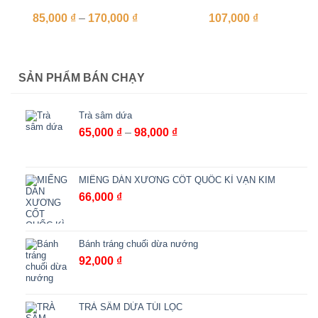
Khoảng
85,000
₫
–
170,000
₫
107,000
₫
giá:
từ
85,000 ₫
đến
170,000 ₫
SẢN PHẨM BÁN CHẠY
Trà sâm dứa
Khoảng
65,000
₫
–
98,000
₫
giá:
từ
65,000 ₫
MIẾNG DÁN XƯƠNG CỐT QUỐC KÌ VẠN KIM
đến
66,000
₫
98,000 ₫
Bánh tráng chuối dừa nướng
92,000
₫
TRÀ SÂM DỨA TÚI LỌC