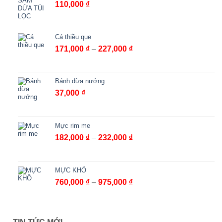
110,000
₫
Cá thiều que
Khoảng
171,000
₫
–
227,000
₫
giá:
từ
171,000 ₫
Bánh dừa nướng
đến
37,000
₫
227,000 ₫
Mực rim me
Khoảng
182,000
₫
–
232,000
₫
giá:
từ
182,000 ₫
MỰC KHÔ
đến
Khoảng
760,000
₫
–
975,000
₫
232,000 ₫
giá:
từ
760,000 ₫