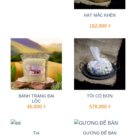
HẠT MẮC KHÉN
162,000
₫
BÁNH TRÁNG ĐẠI
TỎI CÔ ĐƠN
LỘC
45,000
₫
578,000
₫
Tré
GƯƠNG ĐỂ BÀN