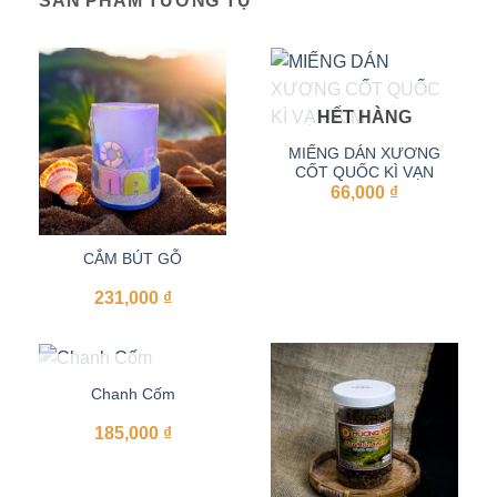
SẢN PHẨM TƯƠNG TỰ
HẾT HÀNG
MIẾNG DÁN XƯƠNG
CỐT QUỐC KÌ VẠN
66,000
KIM
₫
CẮM BÚT GỖ
231,000
₫
HẾT HÀNG
Chanh Cốm
185,000
₫