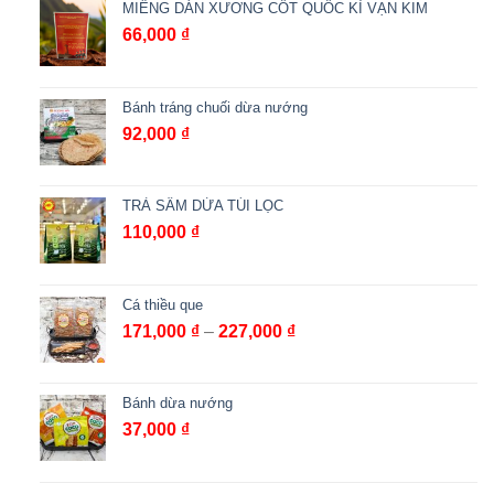
65,000 ₫
MIẾNG DÁN XƯƠNG CỐT QUỐC KÌ VẠN KIM
đến
66,000
₫
98,000 ₫
Bánh tráng chuối dừa nướng
92,000
₫
TRÀ SÂM DỨA TÚI LỌC
110,000
₫
Cá thiều que
Khoảng
171,000
₫
–
227,000
₫
giá:
từ
171,000 ₫
Bánh dừa nướng
đến
37,000
₫
227,000 ₫