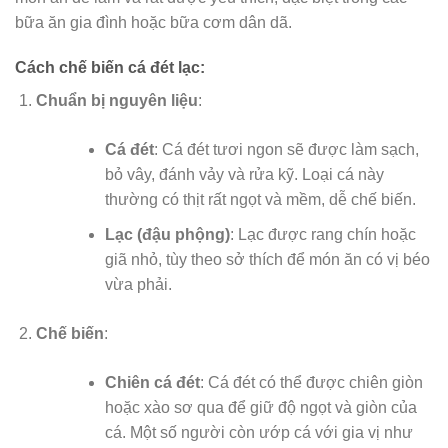
bữa ăn gia đình hoặc bữa cơm dân dã.
Cách chế biến
cá đét lạc
:
Chuẩn bị nguyên liệu
:
Cá đét
: Cá đét tươi ngon sẽ được làm sạch,
bỏ vây, đánh vảy và rửa kỹ. Loại cá này
thường có thịt rất ngọt và mềm, dễ chế biến.
Lạc (đậu phộng)
: Lạc được rang chín hoặc
giã nhỏ, tùy theo sở thích để món ăn có vị béo
vừa phải.
Chế biến
:
Chiên cá đét
: Cá đét có thể được chiên giòn
hoặc xào sơ qua để giữ độ ngọt và giòn của
cá. Một số người còn ướp cá với gia vị như