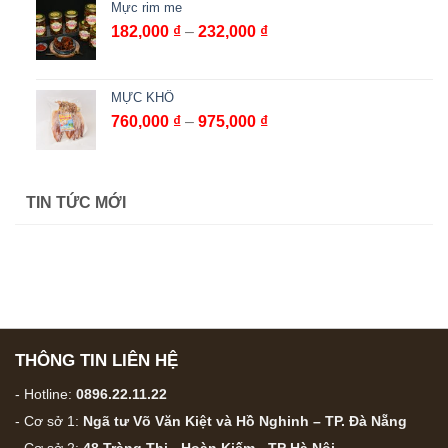
Mực rim me
Khoảng
182,000
₫
–
232,000
₫
giá:
từ
182,000 ₫
MỰC KHÔ
đến
Khoảng
760,000
₫
–
975,000
₫
232,000 ₫
giá:
từ
760,000 ₫
TIN TỨC MỚI
đến
975,000 ₫
THÔNG TIN LIÊN HỆ
- Hotline:
0896.22.11.22
- Cơ sở 1:
Ngã tư Võ Văn Kiệt và Hồ Nghinh – TP. Đà Nẵng
- Cơ sở 2:
48 Tràng Thi - Hoàn Kiếm - TP Hà Nội