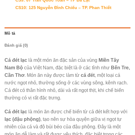
CS10: 125 Nguyễn Đình Chiểu – TP. Phan Thiết
Mô tả
Đánh giá (0)
Cá đét lạc
là một món ăn đặc sản của vùng
Miền Tây
Nam Bộ
của Việt Nam, đặc biệt là ở các tỉnh như
Bến Tre,
Cần Thơ
. Món ăn này được làm từ
cá đét
, một loại cá
nước ngọt nhỏ, thường sống ở các vùng sông, kênh rạch.
Cá đét có thân hình nhỏ, dài và rất ngọt thịt, khi chế biến
thường có vị rất đặc trưng.
Cá đét lạc
là món ăn được chế biến từ cá đét kết hợp với
lạc (đậu phộng)
, tạo nên sự hòa quyện giữa vị ngọt tự
nhiên của cá và độ bùi béo của đậu phộng. Đây là một
món ăn dễ làm và rất được yêu thích, đặc biệt trong các