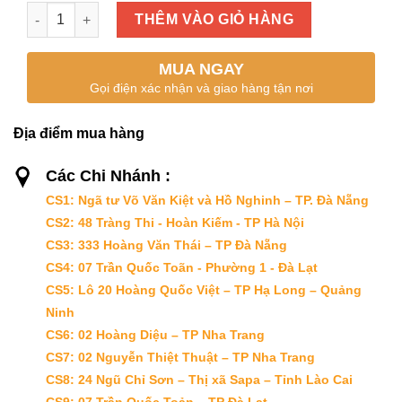
CÁ ĐÉT LẠC số lượng
THÊM VÀO GIỎ HÀNG
MUA NGAY
Gọi điện xác nhận và giao hàng tận nơi
Địa điểm mua hàng
Các Chi Nhánh :
CS1: Ngã tư Võ Văn Kiệt và Hồ Nghinh – TP. Đà Nẵng
CS2: 48 Tràng Thi - Hoàn Kiếm - TP Hà Nội
CS3: 333 Hoàng Văn Thái – TP Đà Nẵng
CS4: 07 Trần Quốc Toãn - Phường 1 - Đà Lạt
CS5: Lô 20 Hoàng Quốc Việt – TP Hạ Long – Quảng
Ninh
CS6: 02 Hoàng Diệu – TP Nha Trang
CS7: 02 Nguyễn Thiệt Thuật – TP Nha Trang
CS8: 24 Ngũ Chỉ Sơn – Thị xã Sapa – Tỉnh Lào Cai
CS9: 07 Trần Quốc Toản – TP Đà Lạt