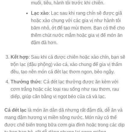
muối, tiêu, hành tỏi trước khi chiên.
Lạc xào
: Lạc sau khi rang chín sẽ được giã
hoặc xào chung với các gia vị như hành tỏi
băm nhỏ, ớt để tạo mùi thơm. Bạn có thể cho
thêm chút nước mắm hoặc gia vị để món ăn
đậm đà hơn.
Kết hợp
: Sau khi cá được chiên hoặc xào chín, bạn sẽ
trộn lạc (đậu phộng) vào cá, xào chung để gia vị thấm
đều, tạo nên món cá đét lạc thơm ngon, béo ngậy.
Thưởng thức
: Cá đét lạc thường được ăn kèm với
cơm trắng hoặc các loại rau sống như rau thơm, rau
diếp, giúp cân bằng vị ngọt béo của cá và lạc.
Cá đét lạc
là món ăn dân dã nhưng rất đậm đà, dễ ăn và
mang đậm hương vị miền sông nước. Món này có thể
được chế biến trong bữa cơm gia đình hoặc trong các dịp