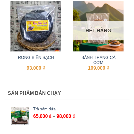
HẾT HÀNG
RONG BIỂN SẠCH
BÁNH TRÁNG CÁ
CƠM
93,000
₫
109,000
₫
SẢN PHẨM BÁN CHẠY
Trà sâm dứa
Khoảng
65,000
₫
–
98,000
₫
giá:
từ