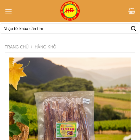
Skip
to
content
Tìm
kiếm:
TRANG CHỦ
/
HÀNG KHÔ