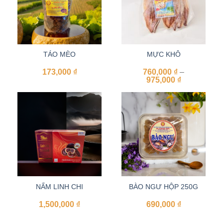
TÁO MÈO
MỰC KHÔ
173,000
₫
760,000
₫
–
Khoảng
975,000
₫
giá:
từ
760,000 ₫
đến
975,000 ₫
NẤM LINH CHI
BÀO NGƯ HỘP 250G
1,500,000
₫
690,000
₫