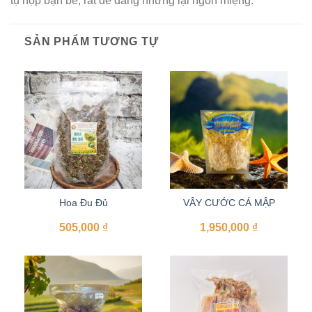
tụ họp bạn bè, rất dễ dàng nhưng lại ngon miệng.
SẢN PHẨM TƯƠNG TỰ
Hoa Đu Đủ
VÂY CƯỚC CÁ MẬP
505,000
₫
1,950,000
₫