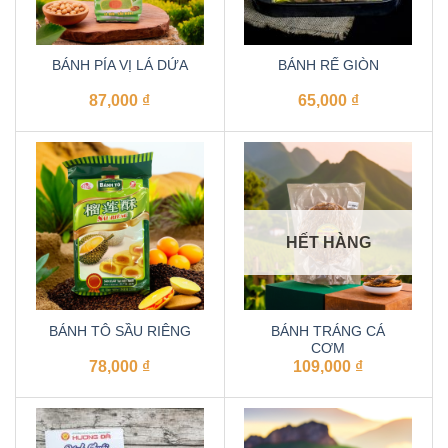
BÁNH PÍA VỊ LÁ DỨA
BÁNH RẾ GIÒN
87,000
₫
65,000
₫
HẾT HÀNG
BÁNH TÔ SẦU RIÊNG
BÁNH TRÁNG CÁ
CƠM
78,000
₫
109,000
₫