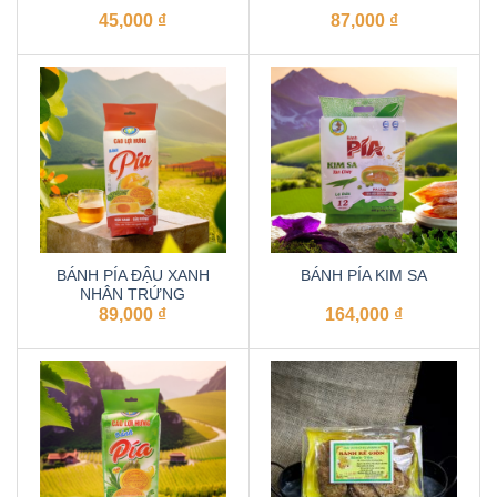
45,000
₫
87,000
₫
BÁNH PÍA ĐẬU XANH
BÁNH PÍA KIM SA
NHÂN TRỨNG
89,000
₫
164,000
₫