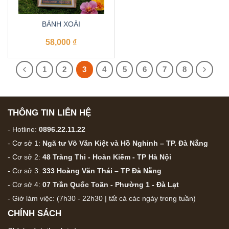
BÁNH XOÀI
58,000
₫
1
2
3
4
5
6
7
8
THÔNG TIN LIÊN HỆ
- Hotline:
0896.22.11.22
- Cơ sở 1:
Ngã tư Võ Văn Kiệt và Hồ Nghinh – TP. Đà Nẵng
- Cơ sở 2:
48 Tràng Thi - Hoàn Kiếm - TP Hà Nội
- Cơ sở 3:
333 Hoàng Văn Thái – TP Đà Nẵng
- Cơ sở 4:
07 Trần Quốc Toãn - Phường 1 - Đà Lạt
- Giờ làm việc: (7h30 - 22h30 | tất cả các ngày trong tuần)
CHÍNH SÁCH