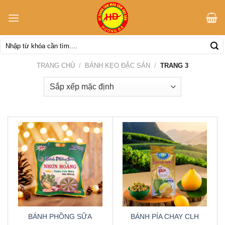
Skip
to
content
Tìm
kiếm:
TRANG CHỦ
/
BÁNH KẸO ĐẶC SẢN
/
TRANG 3
BÁNH PHỒNG SỮA
BÁNH PÍA CHAY CLH