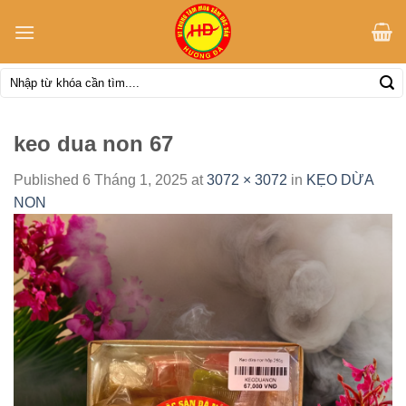
Skip
to
content
Tìm
kiếm:
keo dua non 67
Published
6 Tháng 1, 2025
at
3072 × 3072
in
KẸO DỪA
NON