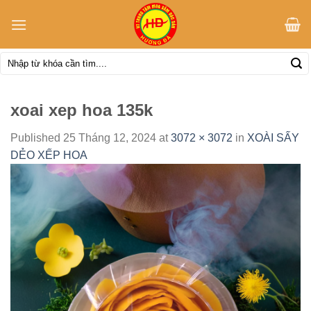
Skip
to
content
Tìm
kiếm:
xoai xep hoa 135k
Published
25 Tháng 12, 2024
at
3072 × 3072
in
XOÀI SẤY
DẺO XẾP HOA