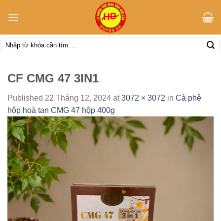
Skip
to
content
Tìm
kiếm:
CF CMG 47 3IN1
Published
22 Tháng 12, 2024
at
3072 × 3072
in
Cà phê
hộp hoà tan CMG 47 hộp 400g