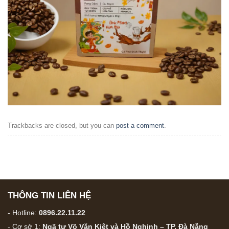
Trackbacks are closed, but you can
post a comment
.
THÔNG TIN LIÊN HỆ
- Hotline:
0896.22.11.22
- Cơ sở 1:
Ngã tư Võ Văn Kiệt và Hồ Nghinh – TP. Đà Nẵng