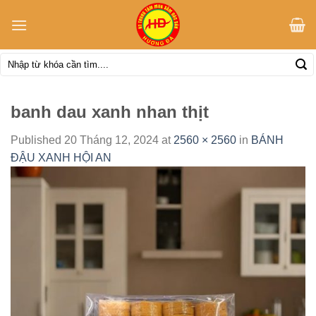
Skip
to
content
Tìm
kiếm:
banh dau xanh nhan thịt
Published
20 Tháng 12, 2024
at
2560 × 2560
in
BÁNH
ĐẬU XANH HỘI AN