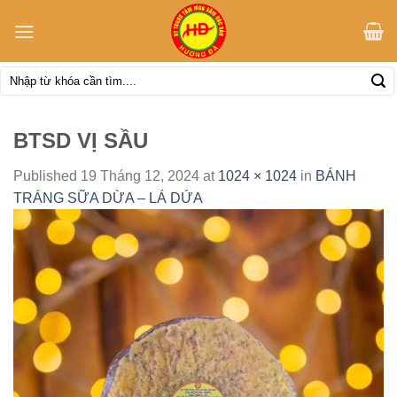
Skip
to
content
Tìm
kiếm:
BTSD VỊ SẦU
Published
19 Tháng 12, 2024
at
1024 × 1024
in
BÁNH
TRÁNG SỮA DỪA – LÁ DỨA