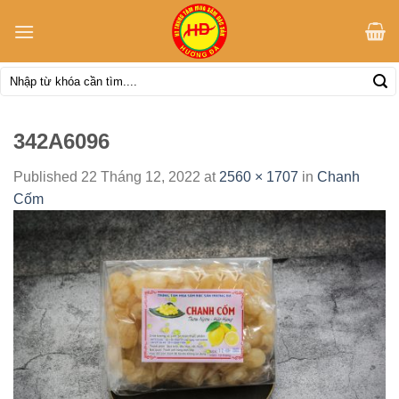
Skip
to
content
Tìm
kiếm:
342A6096
Published
22 Tháng 12, 2022
at
2560 × 1707
in
Chanh
Cốm