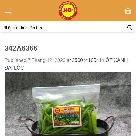
Skip
to
content
Tìm
kiếm:
342A6366
Published
7 Tháng 12, 2022
at
2560 × 1654
in
ỚT XANH
ĐẠI LỘC