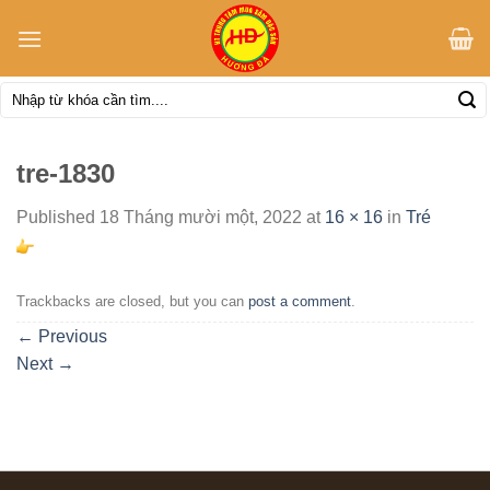
Skip
to
content
Tìm
kiếm:
tre-1830
Published
18 Tháng mười một, 2022
at
16 × 16
in
Tré
Trackbacks are closed, but you can
post a comment
.
←
Previous
Next
→