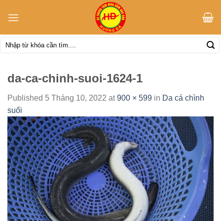
Skip
to
content
Tìm
kiếm:
da-ca-chinh-suoi-1624-1
Published
5 Tháng 10, 2022
at
900 × 599
in
Da cá chình
suối