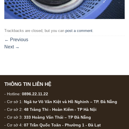
Trackbacks are closed, but you can
post a comment
.
←
Previous
Next
→
THÔNG TIN LIÊN HỆ
- Hotline:
0896.22.11.22
- Cơ sở 1:
Ngã tư Võ Văn Kiệt và Hồ Nghinh – TP. Đà Nẵng
- Cơ sở 2:
48 Tràng Thi - Hoàn Kiếm - TP Hà Nội
- Cơ sở 3:
333 Hoàng Văn Thái – TP Đà Nẵng
- Cơ sở 4:
07 Trần Quốc Toãn - Phường 1 - Đà Lạt