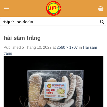
Skip
to
content
Tìm
kiếm:
hải sâm trắng
Published
5 Tháng 10, 2022
at
2560 × 1707
in
Hải sâm
trắng