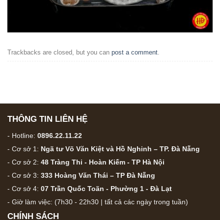
Trackbacks are closed, but you can
post a comment
.
THÔNG TIN LIÊN HỆ
- Hotline:
0896.22.11.22
- Cơ sở 1:
Ngã tư Võ Văn Kiệt và Hồ Nghinh – TP. Đà Nẵng
- Cơ sở 2:
48 Tràng Thi - Hoàn Kiếm - TP Hà Nội
- Cơ sở 3:
333 Hoàng Văn Thái – TP Đà Nẵng
- Cơ sở 4:
07 Trần Quốc Toãn - Phường 1 - Đà Lạt
- Giờ làm việc: (7h30 - 22h30 | tất cả các ngày trong tuần)
CHÍNH SÁCH