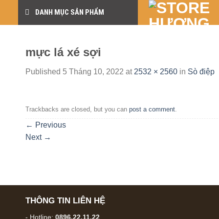
Skip
DANH MỤC SẢN PHẨM
to
content
mực lá xé sợi
Published
5 Tháng 10, 2022
at
2532 × 2560
in
Sò điệp
Trackbacks are closed, but you can
post a comment
.
←
Previous
Next
→
THÔNG TIN LIÊN HỆ
- Hotline:
0896.22.11.22