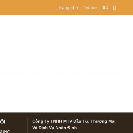
0
₫
Trang chủ
Tin tức
Công Ty TNHH MTV Đầu Tư, Thương Mại
ÔI
Và Dịch Vụ Nhân Định
 DỤNG