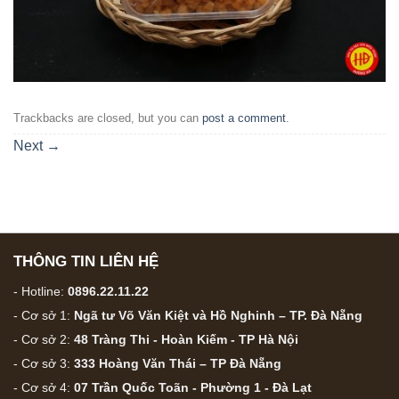
Trackbacks are closed, but you can
post a comment
.
Next
→
THÔNG TIN LIÊN HỆ
- Hotline:
0896.22.11.22
- Cơ sở 1:
Ngã tư Võ Văn Kiệt và Hồ Nghinh – TP. Đà Nẵng
- Cơ sở 2:
48 Tràng Thi - Hoàn Kiếm - TP Hà Nội
- Cơ sở 3:
333 Hoàng Văn Thái – TP Đà Nẵng
- Cơ sở 4:
07 Trần Quốc Toãn - Phường 1 - Đà Lạt