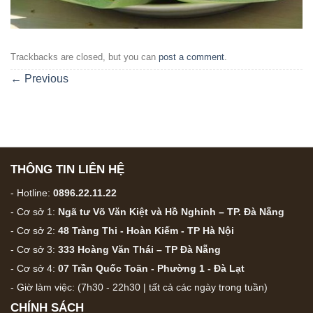
Trackbacks are closed, but you can
post a comment
.
←
Previous
THÔNG TIN LIÊN HỆ
- Hotline:
0896.22.11.22
- Cơ sở 1:
Ngã tư Võ Văn Kiệt và Hồ Nghinh – TP. Đà Nẵng
- Cơ sở 2:
48 Tràng Thi - Hoàn Kiếm - TP Hà Nội
- Cơ sở 3:
333 Hoàng Văn Thái – TP Đà Nẵng
- Cơ sở 4:
07 Trần Quốc Toãn - Phường 1 - Đà Lạt
- Giờ làm việc: (7h30 - 22h30 | tất cả các ngày trong tuần)
CHÍNH SÁCH