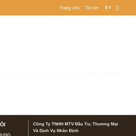
0
₫
Trang chủ
Tin tức
Công Ty TNHH MTV Đầu Tư, Thương Mại
ÔI
Và Dịch Vụ Nhân Định
 DỤNG