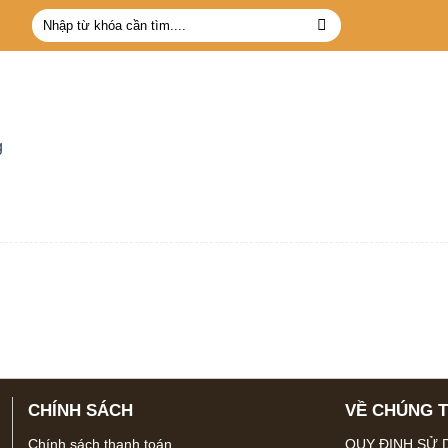
Tìm
kiếm:
g
CHÍNH SÁCH
VỀ CHÚNG T
Chính sách thanh toán
QUY ĐỊNH SỬ