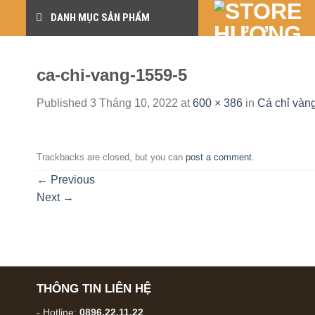
Skip
DANH MỤC SẢN PHẨM
to
content
ca-chi-vang-1559-5
Published
3 Tháng 10, 2022
at
600 × 386
in
Cá chỉ vàn
Trackbacks are closed, but you can
post a comment
.
←
Previous
Next
→
THÔNG TIN LIÊN HỆ
- Hotline:
0896.22.11.22