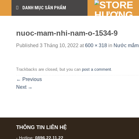
Skip
DANH MỤC SẢN PHẨM
to
content
nuoc-mam-nhi-nam-o-1534-9
Published
3 Tháng 10, 2022
at
600 × 318
in
Nước mắm 
Trackbacks are closed, but you can
post a comment
.
←
Previous
Next
→
THÔNG TIN LIÊN HỆ
- Hotline:
0896.22.11.22