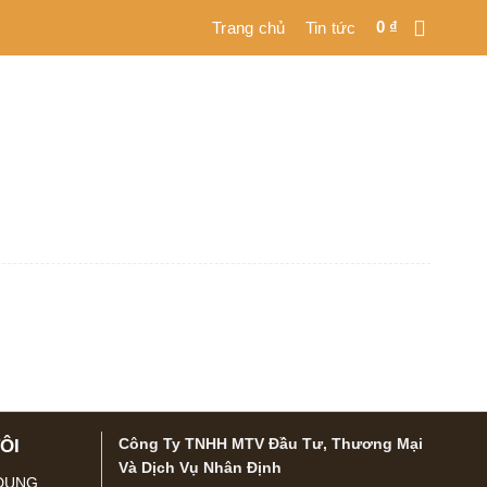
0
₫
Trang chủ
Tin tức
Công Ty TNHH MTV Đầu Tư, Thương Mại
ÔI
Và Dịch Vụ Nhân Định
 DỤNG