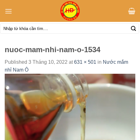
Skip
to
content
Tìm
kiếm:
nuoc-mam-nhi-nam-o-1534
Published
3 Tháng 10, 2022
at
631 × 501
in
Nước mắm
nhỉ Nam Ô